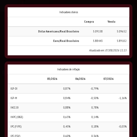
Indicadores diários
Compra
Venda
Dólar Americano/Real Brasileiro
5.09158
5.09652
Euro/Real Brasileiro
5.88443
5.89102
Atualizado em: 07/08/2026 11:15
Indicadores de inflação
05/2026
06/2026
07/2026
IGP-DI
0,87%
-0,79%
IGP-M
0,84%
-0,50%
-1,16%
INCC-DI
0,88%
0,78%
INPC (IBGE)
0,65%
0,14%
IPC (FIPE)
0,45%
0,18%
-0,03%
IPC (FGV)
0,60%
0,36%