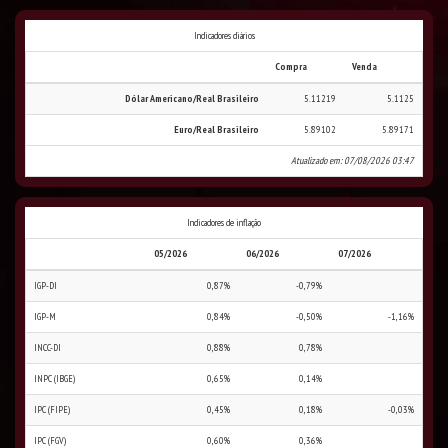
Indicadores diários
Compra
Venda
Dólar Americano/Real Brasileiro
5.11219
5.1125
Euro/Real Brasileiro
5.89102
5.89171
Atualizado em: 07/08/2026 03:47
Indicadores de inflação
05/2026
06/2026
07/2026
IGP-DI
0,87%
-0,79%
IGP-M
0,84%
-0,50%
-1,16%
INCC-DI
0,88%
0,78%
INPC (IBGE)
0,65%
0,14%
IPC (FIPE)
0,45%
0,18%
-0,03%
IPC (FGV)
0,60%
0,36%