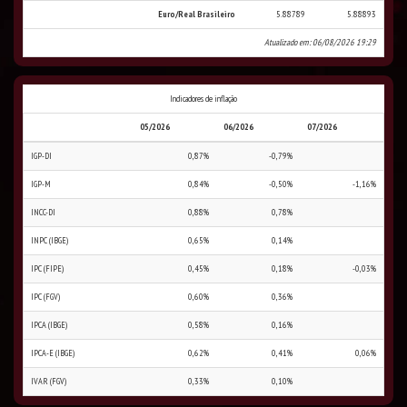
Euro/Real Brasileiro
5.88789
5.88893
Atualizado em: 06/08/2026 19:29
Indicadores de inflação
05/2026
06/2026
07/2026
IGP-DI
0,87%
-0,79%
IGP-M
0,84%
-0,50%
-1,16%
INCC-DI
0,88%
0,78%
INPC (IBGE)
0,65%
0,14%
IPC (FIPE)
0,45%
0,18%
-0,03%
IPC (FGV)
0,60%
0,36%
IPCA (IBGE)
0,58%
0,16%
IPCA-E (IBGE)
0,62%
0,41%
0,06%
IVAR (FGV)
0,33%
0,10%